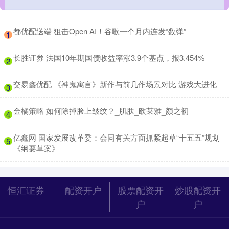
​都优配送端 狙击Open AI！谷歌一个月内连发“数弹”
1
​长胜证券 法国10年期国债收益率涨3.9个基点，报3.454%
2
​交易鑫优配 《神鬼寓言》新作与前几作场景对比 游戏大进化
3
​金橘策略 如何除掉脸上皱纹？_肌肤_欧莱雅_颜之初
4
​亿鑫网 国家发展改革委：会同有关方面抓紧起草“十五五”规划
5
《纲要草案》
恒汇证券
配资开户
股票配资开
炒股配资开
户
户