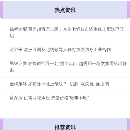
热点资讯
钱程速配 覆盖超百万市民！京东七鲜超市济南线上配送已开
启
金谷子 欧洲五国及北约领导人称将加强防务工业合作
民银证券 在快时代寻一处“慢”出口，越秀用一场文旅周给出答
案
金橘策略 如何除掉脸上皱纹？_肌肤_欧莱雅_颜之初
富深所 供需两端承压 鸡蛋价格“旺季不旺”
推荐资讯