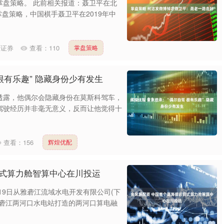
掌盘策略。 此前相关报道：聂卫平在北
日掌盘策略，中国棋手聂卫平在2019年中
汇证券
查看：
110
掌盘策略
很有乐趣” 隐藏身份少有发生
透露，他偶尔会隐藏身份在莫斯科驾车，
驾驶经历并非毫无意义，反而让他觉得十
查看：
156
辉煌优配
洞式算力舱智算中心在川投运
者19日从雅砻江流域水电开发有限公司(下
雅砻江两河口水电站打造的两河口算电融