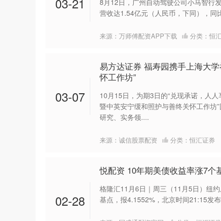
03-21
8月12日，广州自动驾驶公司小马智行发
营收达1.54亿元（人民币，下同），同比增长7
来源：万师傅配资APP下载
分类：
恒
易方达证券 福寿园携手上海大学
怀工作坊”
03-07
10月15日，为期3日的“兑现承诺，人
暨中英安宁缓和照护与善终关怀工作坊
研究、实务领....
来源：诚信股票配资
分类：
恒汇证券
悦配资 10年期美债收益率涨7个
格隆汇11月6日｜周三（11月5日）纽约
02-28
基点，报4.1552%，北京时间21:15发