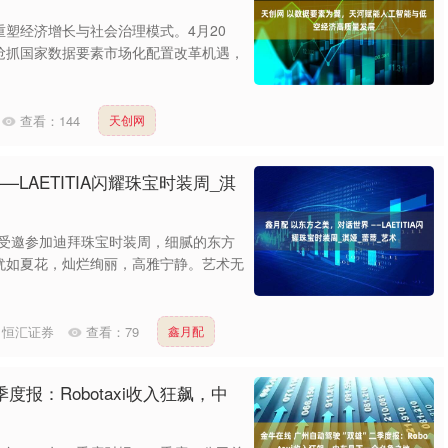
沪深300
4651.31
-0.24%
-6.85
-0.15%
塑经济增长与社会治理模式。4月20
抢抓国家数据要素市场化配置改革机遇，
查看：
144
天创网
LAETITIA闪耀珠宝时装周_淇
珠宝受邀参加迪拜珠宝时装周，细腻的东方
犹如夏花，灿烂绚丽，高雅宁静。艺术无
：
恒汇证券
查看：
79
鑫月配
度报：Robotaxi收入狂飙，中