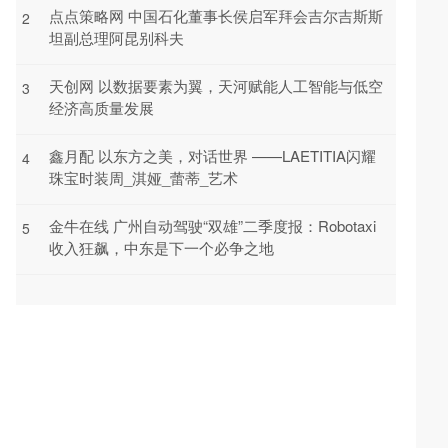
点点策略网 中国石化董事长侯启军拜会吉尔吉斯斯
2
坦副总理阿昆别科夫
天创网 以数据要素为翼，天河赋能人工智能与低空
3
经济高质量发展
鑫月配 以东方之美，对话世界 ——LAETITIA闪耀
4
珠宝时装周_淇娅_蕾蒂_艺术
金牛在线 广州自动驾驶“双雄”二季度报：Robotaxi
5
收入狂飙，中东是下一个必争之地