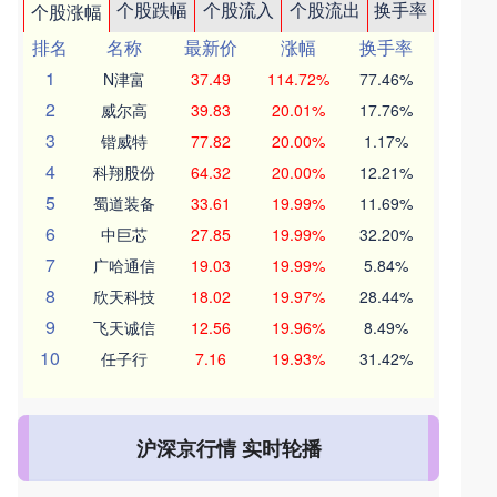
个股跌幅
个股流入
个股流出
换手率
个股涨幅
排名
名称
最新价
涨幅
换手率
1
N津富
37.49
114.72%
77.46%
2
威尔高
39.83
20.01%
17.76%
3
锴威特
77.82
20.00%
1.17%
4
科翔股份
64.32
20.00%
12.21%
5
蜀道装备
33.61
19.99%
11.69%
6
中巨芯
27.85
19.99%
32.20%
7
广哈通信
19.03
19.99%
5.84%
8
欣天科技
18.02
19.97%
28.44%
9
飞天诚信
12.56
19.96%
8.49%
10
任子行
7.16
19.93%
31.42%
沪深京行情 实时轮播