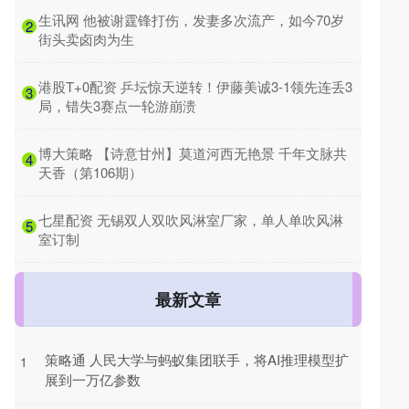
​生讯网 他被谢霆锋打伤，发妻多次流产，如今70岁
2
街头卖卤肉为生
​港股T+0配资 乒坛惊天逆转！伊藤美诚3-1领先连丢3
3
局，错失3赛点一轮游崩溃
​博大策略 【诗意甘州】莫道河西无艳景 千年文脉共
4
天香（第106期）
​七星配资 无锡双人双吹风淋室厂家，单人单吹风淋
5
室订制
最新文章
策略通 人民大学与蚂蚁集团联手，将AI推理模型扩
1
展到一万亿参数