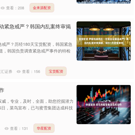
查看：
208
金来源配资
发动紧急戒严？韩国内乱案终审揭
戒严？历经180天宝货配资，韩国紧急
报道，韩国负责调查紧急戒严事件的特检
恒汇证券
查看：
156
宝货配资
作
权威，专业，及时，全面，助您挖掘潜力
16日，菜鸟宣布，已与蜜雪集团达成科技
券
查看：
131
华星配资