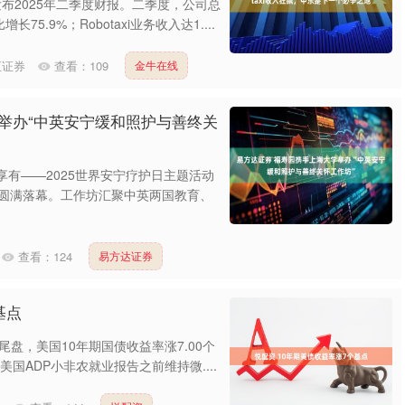
布2025年二季度财报。二季度，公司总
5.9%；Robotaxi业务收入达1....
汇证券
查看：
109
金牛在线
举办“中英安宁缓和照护与善终关
人享有——2025世界安宁疗护日主题活动
”圆满落幕。工作坊汇聚中英两国教育、
查看：
124
易方达证券
基点
尾盘，美国10年期国债收益率涨7.00个
布美国ADP小非农就业报告之前维持微....