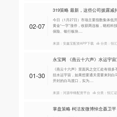
319策略 最新，这些公司披露减
今日（1月27日）市场主要指数集体低
02-07
黄金“一字”涨停，收获两连板，晓程科
保险、银行板块....
来源：安鑫宝配资APP下载
分类：
恒
永宝网 《燕云十六声》水运宇宙
《燕云十六声》里面风之交汇处有很多
01-30
括水运宇宙，如果想要通关需要来到白
开封的白马渡口，实为....
来源：河源华锋配资平台
分类：
恒汇
掌盘策略 柯洁发微博悼念聂卫