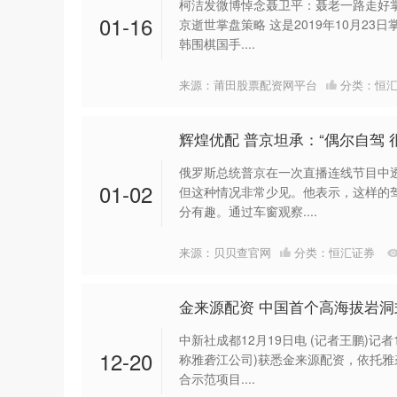
柯洁发微博悼念聂卫平：聂老一路走好
01-16
京逝世掌盘策略 这是2019年10月23
韩围棋国手....
来源：莆田股票配资网平台
分类：
恒
辉煌优配 普京坦承：“偶尔自驾 
俄罗斯总统普京在一次直播连线节目中
01-02
但这种情况非常少见。他表示，这样的
分有趣。通过车窗观察....
来源：贝贝查官网
分类：
恒汇证券
金来源配资 中国首个高海拔岩
中新社成都12月19日电 (记者王鹏)记
12-20
称雅砻江公司)获悉金来源配资，依托
合示范项目....