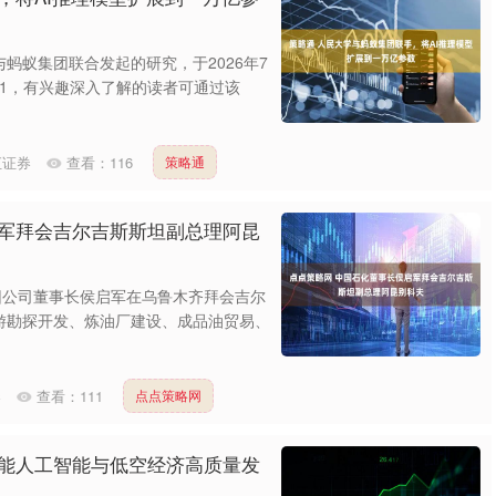
蚂蚁集团联合发起的研究，于2026年7
395v1，有兴趣深入了解的读者可通过该
汇证券
查看：
116
策略通
启军拜会吉尔吉斯斯坦副总理阿昆
团公司董事长侯启军在乌鲁木齐拜会吉尔
游勘探开发、炼油厂建设、成品油贸易、
券
查看：
111
点点策略网
赋能人工智能与低空经济高质量发