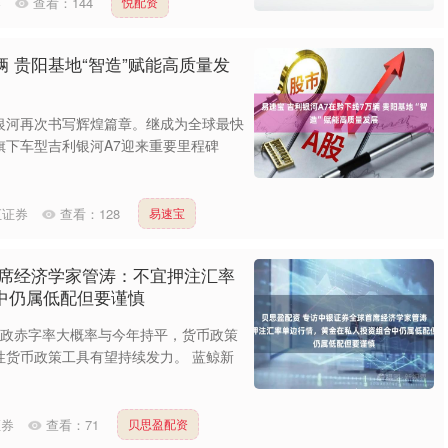
券
查看：
144
悦配资
辆 贵阳基地“智造”赋能高质量发
银河再次书写辉煌篇章。继成为全球最快
旗下车型吉利银河A7迎来重要里程碑
汇证券
查看：
128
易速宝
首席经济学家管涛：不宜押注汇率
中仍属低配但要谨慎
年财政赤字率大概率与今年持平，货币政策
性货币政策工具有望持续发力。 蓝鲸新
证券
查看：
71
贝思盈配资