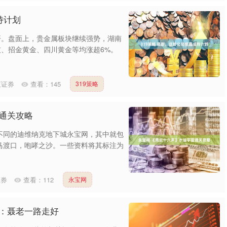
持计划
开。盘面上，贵金属板块继续强势，湖南
技、招金黄金、四川黄金等均涨超6%。
汇证券
查看：
145
319策略
通关攻略
不同的迪维纳克地下城永宝网，其中就包
马渡口，咆哮之沙。一些资料将其标注为
证券
查看：
112
永宝网
平：聂老一路走好