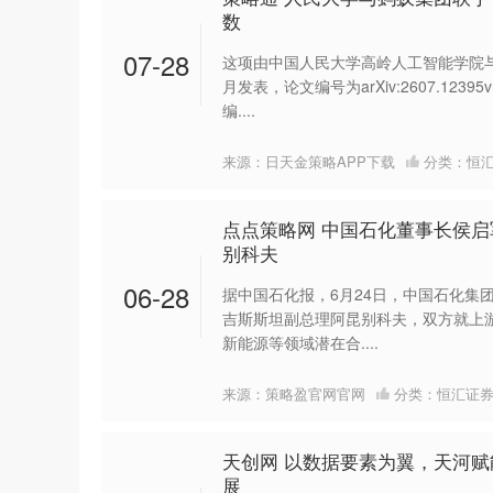
数
07-28
这项由中国人民大学高岭人工智能学院与
月发表，论文编号为arXiv:2607.12
编....
来源：日天金策略APP下载
分类：
恒
点点策略网 中国石化董事长侯
别科夫
06-28
据中国石化报，6月24日，中国石化集
吉斯斯坦副总理阿昆别科夫，双方就上
新能源等领域潜在合....
来源：策略盈官网官网
分类：
恒汇证
天创网 以数据要素为翼，天河
展