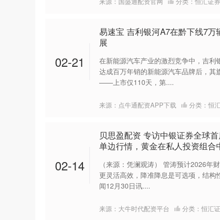
来源：国盛通配资官网
分类：
恒汇证
易速宝 吉利银河A7在黔下线7万
展
02-21
在新能源汽车产业的激烈竞争中，吉利
达成百万年销的新能源汽车品牌后，其
——上市仅110天，第....
来源：点牛通配资APP下载
分类：
恒
贝思盈配资 专访中银证券全球
单边行情，黄金在私人投资组合
02-14
（来源：凭澜观涛） 管涛预计2026
更灵活高效，降准降息是可选项，结构
闻12月30日讯....
来源：大牛时代配资平台
分类：
恒汇