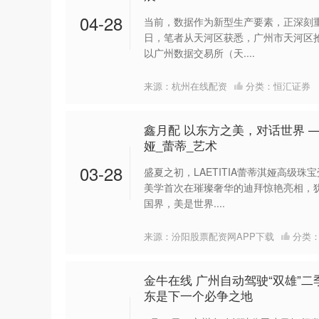
04-28
深证成指
14110.12
21.92
0.57%
-34.08
当前，数据作为新型生产要素，正深刻重
日，笔者从天河区获悉，广州市天河区
以广州数据交易所（天....
来源：杭州在线配资
分类：
恒汇证券
鑫月配 以东方之美，对话世界 ——
娅_蕾蒂_艺术
03-28
盛夏之初，LAETITIA蕾蒂淇娅高级
美学首次在璀璨奢华的迪拜惊艳亮相，
国界，美是世界....
来源：汾阳股票配资网APP下载
分类
金牛在线 广州自动驾驶“双雄”二季
东是下一个必争之地