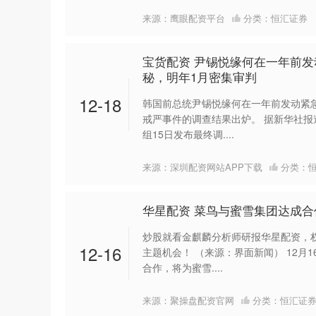
来源：鹰眼配资平台
分类：
恒汇证券
宝货配资 尹锡悦缘何在一年前
秘，明年1月密集审判
12-18
韩国前总统尹锡悦缘何在一年前发动紧急
戒严事件的调查结果出炉。 据新华社
组15日发布最终调....
来源：深圳配资网站APP下载
分类：
华星配资 菜鸟与蜜雪集团达成合
炒股就看金麒麟分析师研报华星配资，
12-16
主题机会！ （来源：界面新闻） 12月
合作，将为蜜雪....
来源：聚操盘配资官网
分类：
恒汇证