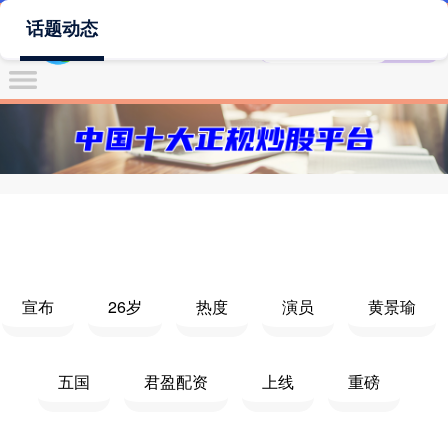
话题动态
宣布
26岁
热度
演员
黄景瑜
五国
君盈配资
上线
重磅