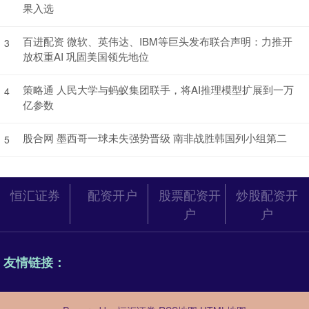
果入选
百进配资 微软、英伟达、IBM等巨头发布联合声明：力推开
3
放权重AI 巩固美国领先地位
策略通 人民大学与蚂蚁集团联手，将AI推理模型扩展到一万
4
亿参数
股合网 墨西哥一球未失强势晋级 南非战胜韩国列小组第二
5
恒汇证券
配资开户
股票配资开
炒股配资开
户
户
友情链接：