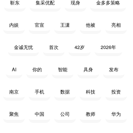
靳东
集采优配
现身
金多多策略
内娱
官宣
王潇
他被
亮相
金诚无忧
首次
42岁
2026年
AI
你的
智能
具身
发布
南京
手机
数据
科技
投资
聚焦
中国
公司
教师
华为