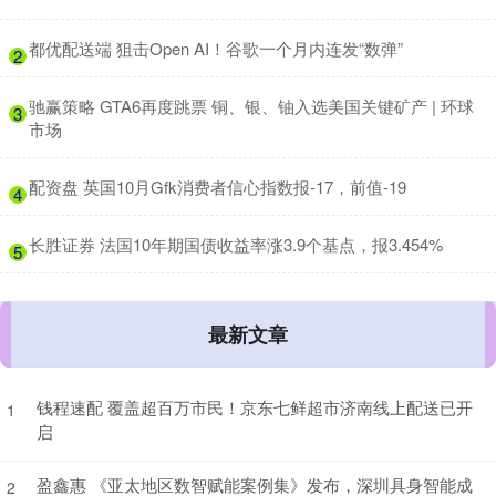
​都优配送端 狙击Open AI！谷歌一个月内连发“数弹”
2
​驰赢策略 GTA6再度跳票 铜、银、铀入选美国关键矿产 | 环球
3
市场
​配资盘 英国10月Gfk消费者信心指数报-17，前值-19
4
​长胜证券 法国10年期国债收益率涨3.9个基点，报3.454%
5
最新文章
钱程速配 覆盖超百万市民！京东七鲜超市济南线上配送已开
1
启
盈鑫惠 《亚太地区数智赋能案例集》发布，深圳具身智能成
2