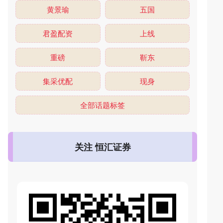
黄景瑜
五国
君盈配资
上线
重磅
靳东
集采优配
现身
全部话题标签
关注 恒汇证券