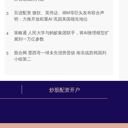
百进配资 微软、英伟达、IBM等巨头发布联合声
3
明：力推开放权重AI 巩固美国领先地位
策略通 人民大学与蚂蚁集团联手，将AI推理模型扩
4
展到一万亿参数
股合网 墨西哥一球未失强势晋级 南非战胜韩国列
5
小组第二
炒股配资开户