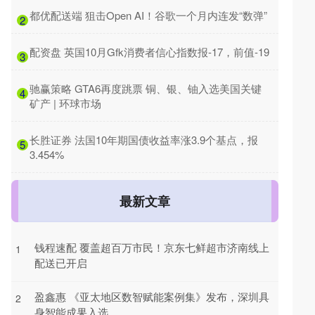
​都优配送端 狙击Open AI！谷歌一个月内连发“数弹”
2
​配资盘 英国10月Gfk消费者信心指数报-17，前值-19
3
​驰赢策略 GTA6再度跳票 铜、银、铀入选美国关键
4
矿产 | 环球市场
​长胜证券 法国10年期国债收益率涨3.9个基点，报
5
3.454%
最新文章
钱程速配 覆盖超百万市民！京东七鲜超市济南线上
1
配送已开启
盈鑫惠 《亚太地区数智赋能案例集》发布，深圳具
2
身智能成果入选