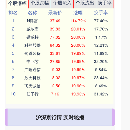
个股跌幅
个股流入
个股流出
换手率
个股涨幅
排名
名称
最新价
涨幅
换手率
1
N津富
37.49
114.72%
77.46%
2
威尔高
39.83
20.01%
17.76%
3
锴威特
77.82
20.00%
1.17%
4
科翔股份
64.32
20.00%
12.21%
5
蜀道装备
33.61
19.99%
11.69%
6
中巨芯
27.85
19.99%
32.20%
7
广哈通信
19.03
19.99%
5.84%
8
欣天科技
18.02
19.97%
28.44%
9
飞天诚信
12.56
19.96%
8.49%
10
任子行
7.16
19.93%
31.42%
沪深京行情 实时轮播