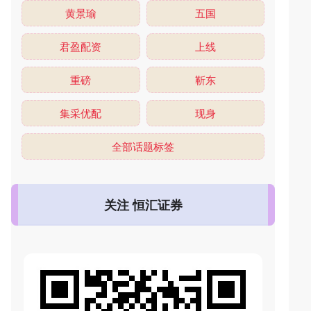
黄景瑜
五国
君盈配资
上线
重磅
靳东
集采优配
现身
全部话题标签
关注 恒汇证券