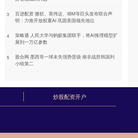
百进配资 微软、英伟达、IBM等巨头发布联合声
3
明：力推开放权重AI 巩固美国领先地位
策略通 人民大学与蚂蚁集团联手，将AI推理模型扩
4
展到一万亿参数
股合网 墨西哥一球未失强势晋级 南非战胜韩国列
5
小组第二
炒股配资开户