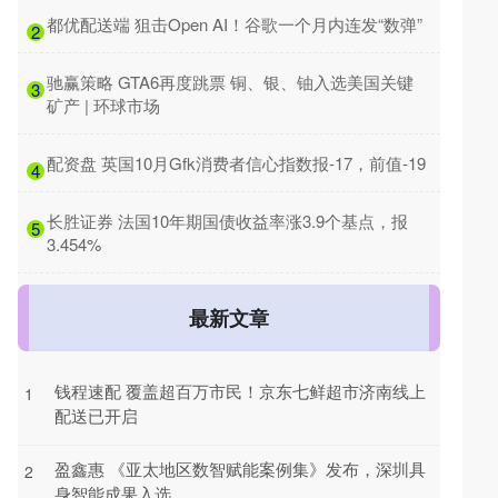
​都优配送端 狙击Open AI！谷歌一个月内连发“数弹”
2
​驰赢策略 GTA6再度跳票 铜、银、铀入选美国关键
3
矿产 | 环球市场
​配资盘 英国10月Gfk消费者信心指数报-17，前值-19
4
​长胜证券 法国10年期国债收益率涨3.9个基点，报
5
3.454%
最新文章
钱程速配 覆盖超百万市民！京东七鲜超市济南线上
1
配送已开启
盈鑫惠 《亚太地区数智赋能案例集》发布，深圳具
2
身智能成果入选