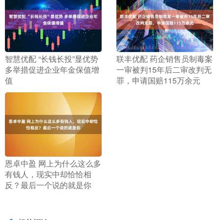
​智慧优配 “长钱长投”显优势
​联丰优配 药企销售员制毒案
多举措促进企业年金保值增
一审被判15年后二审改判无
值
罪，申请国赔115万余元
​恩卓中盈 网上为什么这么多
有钱人，现实中却恰恰相
反？最后一个说的就是你