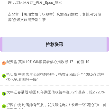
理，堪比理发店_秀发_Spes_黛熙
点登富 【暑期文旅市场观察】从旅游到旅居，贵州用“冷资
源”点燃文旅消费新引擎
推荐资讯
​配资盘 英国10月Gfk消费者信心指数报-17，前值-19
1
​拾贝赢 中国离岸金融指数报告：指数企稳回升至106.5点 结构
2
优化呈现“四升一降”
​大牛证券港股 德国10年期国债收益率涨3.2个基点，报2.720%
3
​泸深在线 论痞帅有气质，就只服这8位！长着一张“花心”脸，帅
4